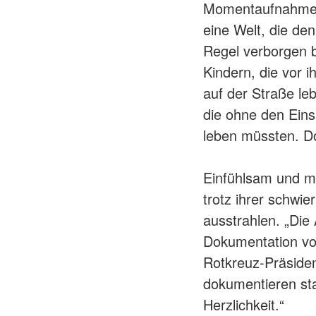
Momentaufnahmen 
eine Welt, die de
Regel verborgen b
Kindern, die vor i
auf der Straße le
die ohne den Einsa
leben müssten. Do
Einfühlsam und mi
trotz ihrer schwi
ausstrahlen. „Die 
Dokumentation von 
Rotkreuz-Präsiden
dokumentieren st
Herzlichkeit.“