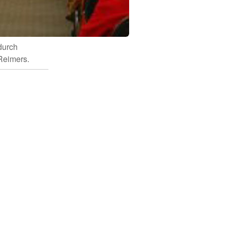
durch
Reimers.