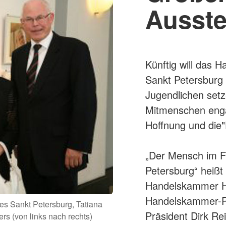
nisation
Ausste
um, Duales
erber
Künftig will das 
e im DRK
Sankt Petersburg 
Jugendlichen setz
Mitmenschen enga
Hoffnung und die
„Der Mensch im Fo
Petersburg“ heißt 
Handelskammer Ha
Handelskammer-Pr
es Sankt Petersburg, Tatiana
Präsident Dirk Re
s (von links nach rechts)