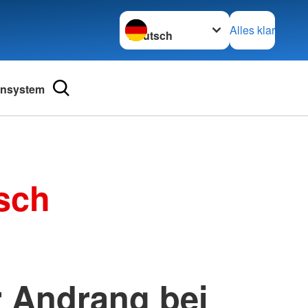
Sprache wechseln zu
Alles klar
ensystem
sch
 Andrang bei