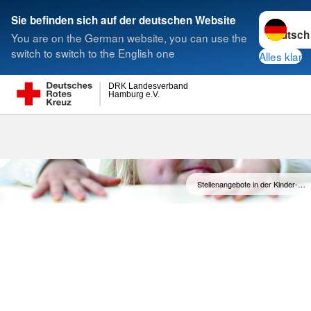
Sprache w
Sie befinden sich auf der deutschen Website
You are on the German website, you can use the
Suche
switch to switch to the English one
Alles klar
DRK Landesverband
Hamburg e.V.
Kinder- und J
Stellenangebote in der Kinder-…