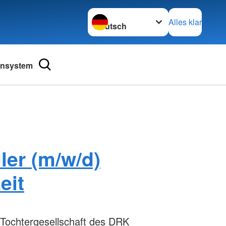
Sprache wechseln zu
Alles klar
ensystem
ler (m/w/d)
eit
 Tochtergesellschaft des DRK