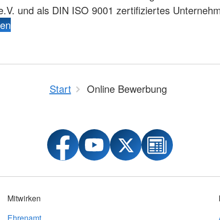
nisation
V. und als DIN ISO 9001 zertifiziertes Unterneh
um, Duales
den
erber
e im DRK
Start
Online Bewerbung
Mitwirken
Ehrenamt