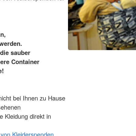
n,
 werden.
 die sauber
sere Container
e!
nicht bei Ihnen zu Hause
esehenen
e Kleidung direkt in
 von Kleiderspenden