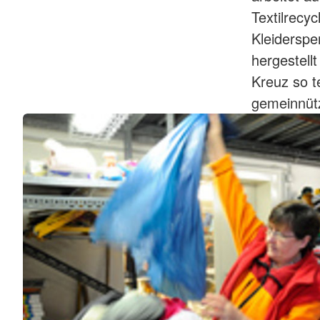
Textilrecy
Kleiderspe
hergestell
Kreuz so t
gemeinnüt