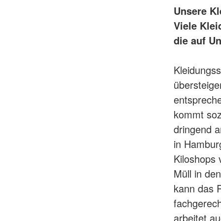
Unsere Kl
Viele Kle
die auf U
Kleidungss
übersteige
entsprech
kommt sozi
dringend a
in Hamburg
Kiloshops 
Müll in de
kann das R
fachgerech
arbeitet 