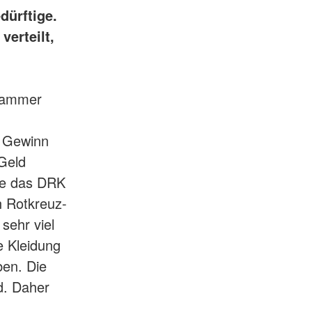
dürftige.
verteilt,
rkammer
 Gewinn
 Geld
die das DRK
n Rotkreuz-
sehr viel
e Kleidung
ben. Die
d. Daher