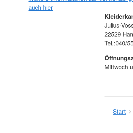
auch hier
Kleiderk
Julius-Voss
22529 Ha
Tel.:040/5
Öffnungsz
Mittwoch u
Start