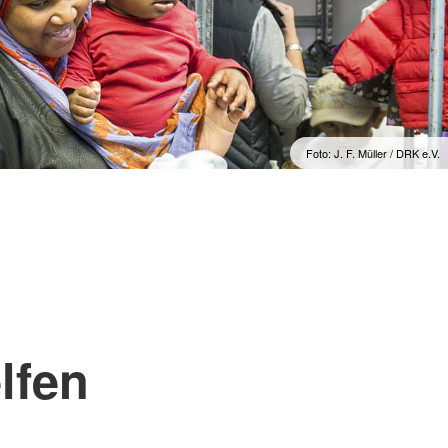
Foto: J. F. Müller / DRK e.V.
lfen