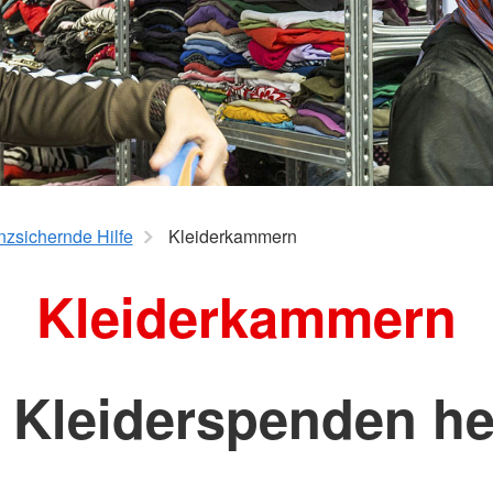
nisation
Auslandshilfe
um, Duales
erber
e im DRK
nzsichernde Hilfe
Kleiderkammern
Kleiderkammern
 Kleiderspenden he