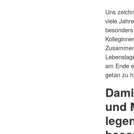
Uns zeichn
viele Jahr
besonders 
Kolleginne
Zusammenar
Lebenslage
am Ende ei
getan zu h
Dami
und M
legen