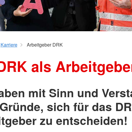
nisation
um, Duales
erber
e im DRK
Karriere
Arbeitgeber DRK
DRK als Arbeitgebe
aben mit Sinn und Verst
 Gründe, sich für das DR
itgeber zu entscheiden!