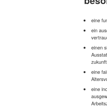
beso
eine fu
ein aus
vertrau
einen s
Aussta
zukunft
eine fa
Altersv
eine in
ausgewo
Arbeits