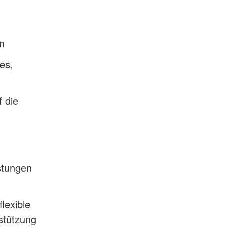
n
es,
f die
stungen
lexible
stützung