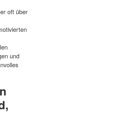
er oft über
s
otivierten
len
ngen und
nvolles
en
d,