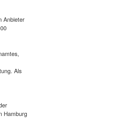
n Anbieter
500
enamtes,
tung. Als
der
 in Hamburg