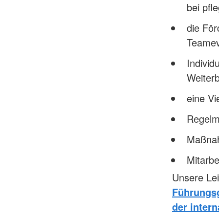
bei pfl
die För
Teamev
Individ
Weiterb
eine Vi
Regelm
Maßnah
Mitarbe
Unsere Lei
Führungs
der inter