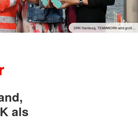
DRK Hamburg, TEAMWORK wird groß…
r
and,
K als