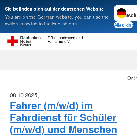
Sprache w
Sie befinden sich auf der deutschen Website
You are on the German website, you can use the
Suche
switch to switch to the English one
Alles klar
DRK Landesverband
Hamburg e.V.
Onli
08.10.2025,
Fahrer (m/w/d) im
Fahrdienst für Schüler
(m/w/d) und Menschen