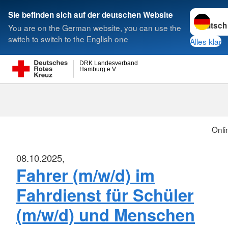
Sprache w
Sie befinden sich auf der deutschen Website
You are on the German website, you can use the
Suche
switch to switch to the English one
Alles klar
DRK Landesverband
Hamburg e.V.
Onli
08.10.2025,
Fahrer (m/w/d) im
Fahrdienst für Schüler
(m/w/d) und Menschen