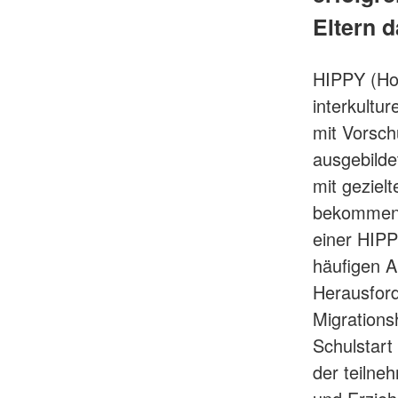
Eltern 
HIPPY (Hom
interkultu
mit Vorsch
ausgebilde
mit geziel
bekommen 
einer HIPP
häufigen Al
Herausford
Migrations
Schulstart
der teilne