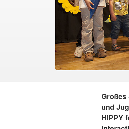
Großes 
und Jug
HIPPY f
Interact