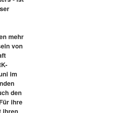
ser
6
ren mehr
sein von
ft
RK-
uni im
unden
uch den
Für ihre
t ihren