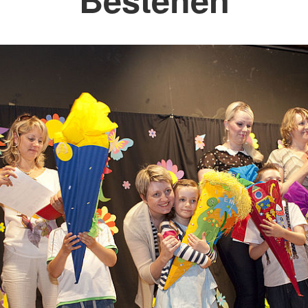
nisation
um, Duales
erber
e im DRK