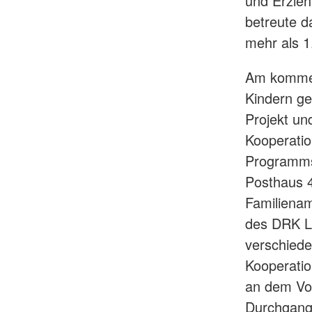
und Erzie
betreute d
mehr als 1
Am kommend
Kindern g
Projekt u
Kooperatio
Programms
Posthaus 
Familienam
des DRK L
verschiede
Kooperati
an dem Vor
Durchgang