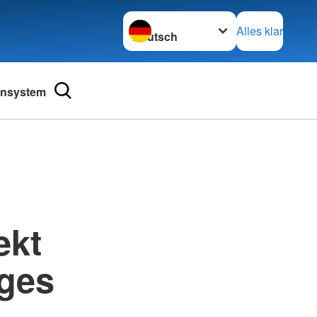
Sprache wechseln zu
Alles klar
ensystem
ekt
iges