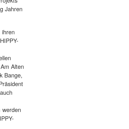
rojekts
ig Jahren
 ihren
 HIPPY-
ellen
 Am Alten
rk Bange,
Präsident
 auch
m werden
HIPPY-