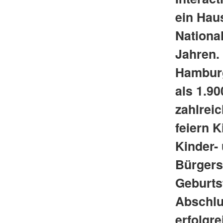
ein Hau
National
Jahren.
Hamburg
als 1.9
zahlrei
feiern K
Kinder- 
Bürgers
Geburts
Abschlu
erfolgre