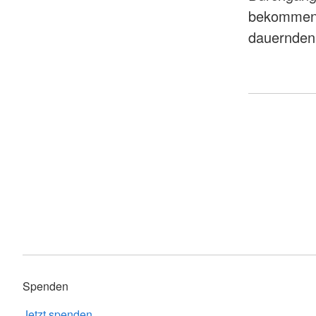
bekommen f
dauernden 
Spenden
Jetzt spenden