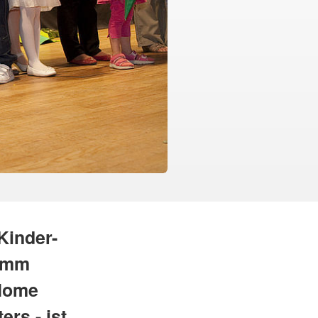
Kinder-
ramm
 Home
rs - ist