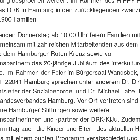
hung besprochen werden. Im Rahmen des HIPPY-P
as DRK in Hamburg in den zurückliegenden zwanz
.900 Familien.
en Donnerstag ab 10.00 Uhr feiern Familien mit
emeinsam mit zahlreichen Mitarbeitenden aus dem
nd dem Hamburger Roten Kreuz sowie von
nspartnern das 20-jährige Jubiläum des interkultur
. Im Rahmen der Feier im Bürgersaal Wandsbek,
4, 22041 Hamburg sprechen unter anderem Dr. Di
tsleiter der Sozialbehörde, und Dr. Michael Labe, 
andesverbandes Hamburg. Vor Ort vertreten sind
ne Hamburger Stiftungen sowie weitere
onspartnerinnen und -partner der DRK-KiJu. Zude
mittag auch die Kinder und Eltern des aktuellen 
s mit einem bunten Programm verabschiedet und