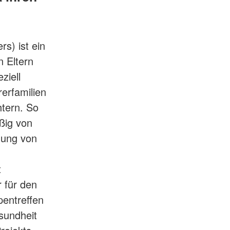
s) ist ein
n Eltern
ziell
erfamilien
htern. So
ßig von
dung von
t
r für den
pentreffen
sundheit