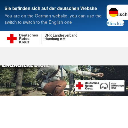
Sprache w
Sie befinden sich auf der deutschen Website
You are on the German website, you can use the
Suche
switch to switch to the English one
Alles klar
DRK Landesverband
Hamburg e.V.
FSJ und BFD