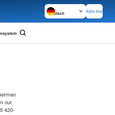
Sprache wechseln zu
Alles klar
ensystem
 German
om our
55 420-