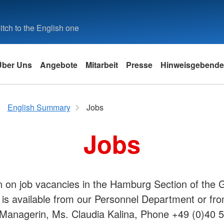
tch to the English one
Über Uns
Angebote
Mitarbeit
Presse
Hinweisgebend
d Familie
English Summary
Existenzsichernde Hilfe
English Summary
Jobs
lfe
English Summary
Kleiderkammern
Jobs
Contacts
Schuldner- und Insolvenzberatung
beit
n
Contacts at the Press Department
Flüchtlingszentrum Hamburg
gramm
nie
Principles
Bevölkerungsschutz und
lfe
Jobs
Rettung
ational
n on job vacancies in the Hamburg Section of the
Bereitschaften
is available from our Personnel Department or fr
Sanitäts- und Rettungsdienst
lvenzberatung
Erste Hilfe
Managerin, Ms. Claudia Kalina, Phone +49 (0)40 
Hausmeisterei
Auslandshilfe