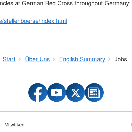
nisation
ncies at German Red Cross throughout Germany:
um, Duales
/stellenboerse/index.html
erber
e im DRK
Start
Über Uns
English Summary
Jobs
Mitwirken