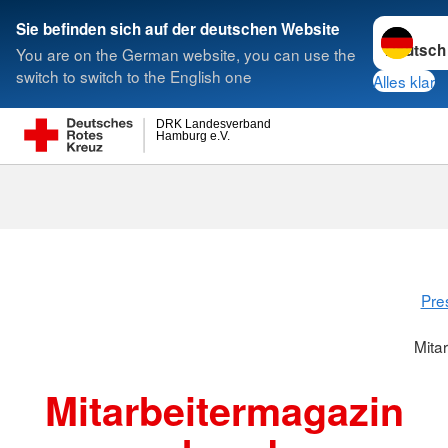
Sprache w
Sie befinden sich auf der deutschen Website
You are on the German website, you can use the
Suche
switch to switch to the English one
Alles klar
DRK Landesverband
Hamburg e.V.
Mitarbeiterma
Pre
Mita
Mitarbeitermagazin