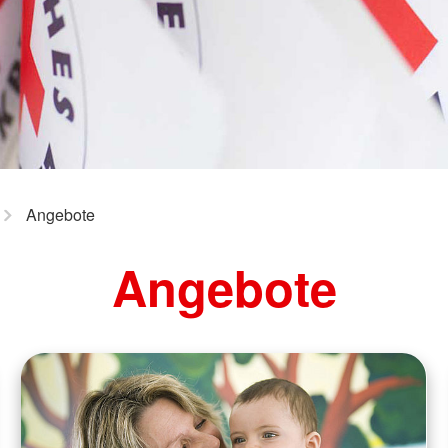
nisation
um, Duales
erber
e im DRK
Angebote
Angebote