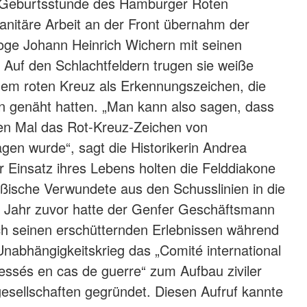
 Geburtsstunde des Hamburger Roten
nitäre Arbeit an der Front übernahm der
ge Johann Heinrich Wichern mit seinen
Auf den Schlachtfeldern trugen sie weiße
nem roten Kreuz als Erkennungszeichen, die
 genäht hatten. „Man kann also sagen, dass
ten Mal das Rot-Kreuz-Zeichen von
en wurde“, sagt die Historikerin Andrea
 Einsatz ihres Lebens holten die Felddiakone
ßische Verwundete aus den Schusslinien in die
n Jahr zuvor hatte der Genfer Geschäftsmann
h seinen erschütternden Erlebnissen während
 Unabhängigkeitskrieg das „Comité international
essés en cas de guerre“ zum Aufbau ziviler
gesellschaften gegründet. Diesen Aufruf kannte