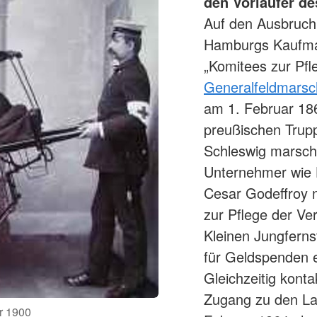
den Vorläufer d
Auf den Ausbruch
Hamburgs Kaufman
„Komitees zur Pfl
Generalfeldmarsch
am 1. Februar 186
preußischen Trupp
Schleswig marschi
Unternehmer wie 
Cesar Godeffroy n
zur Pflege der Ve
Kleinen Jungferns
für Geldspenden e
Gleichzeitig konta
Zugang zu den La
r 1900