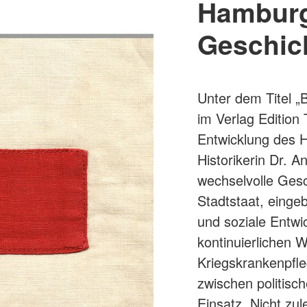
Hamburg
Geschic
Unter dem Titel „
im Verlag Edition
Entwicklung des 
Historikerin Dr. A
wechselvolle Gesc
Stadtstaat, eingeb
und soziale Entwi
kontinuierlichen
Kriegskrankenpfle
zwischen politis
Einsatz. Nicht zul