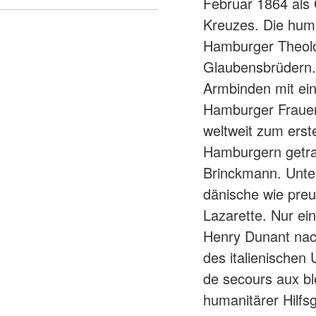
Februar 1864 als
Kreuzes. Die huma
Hamburger Theolo
Glaubensbrüdern. 
Armbinden mit ei
Hamburger Frauen
weltweit zum ers
Hamburgern getrag
Brinckmann. Unter
dänische wie preu
Lazarette. Nur ei
Henry Dunant nac
des italienischen
de secours aux bl
humanitärer Hilfs