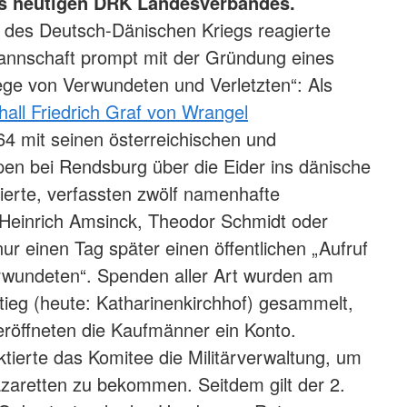
es heutigen DRK Landesverbandes.
 des Deutsch-Dänischen Kriegs reagierte
nschaft prompt mit der Gründung eines
ege von Verwundeten und Verletzten“: Als
all Friedrich Graf von Wrangel
4 mit seinen österreichischen und
en bei Rendsburg über die Eider ins dänische
erte, verfassten zwölf namenhafte
Heinrich Amsinck, Theodor Schmidt oder
ur einen Tag später einen öffentlichen „Aufruf
rwundeten“. Spenden aller Art wurden am
tieg (heute: Katharinenkirchhof) gesammelt,
röffneten die Kaufmänner ein Konto.
ktierte das Komitee die Militärverwaltung, um
zaretten zu bekommen. Seitdem gilt der 2.