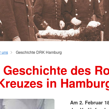
nisation
um, Duales
erber
e im DRK
 uns
Geschichte DRK Hamburg
 Geschichte des R
Kreuzes in Hambur
Am 2. Februar 1